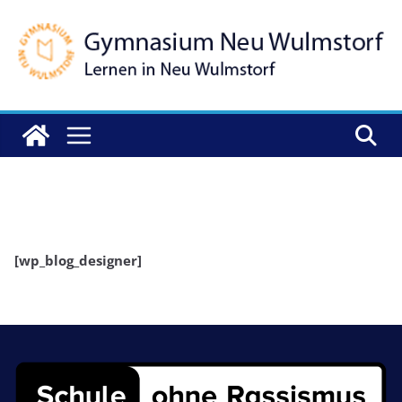
Zum
Inhalt
springen
Muster Beiträge Version3
[wp_blog_designer]