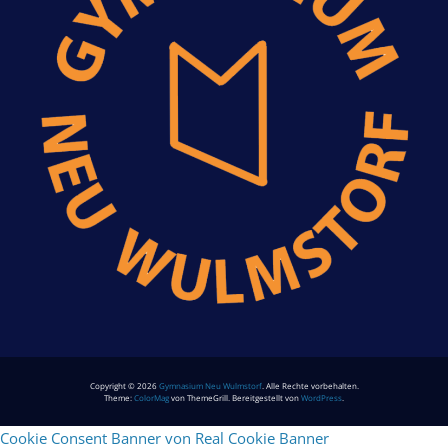
Copyright © 2026
Gymnasium Neu Wulmstorf
. Alle Rechte vorbehalten.
Theme:
ColorMag
von ThemeGrill. Bereitgestellt von
WordPress
.
Cookie Consent Banner von Real Cookie Banner