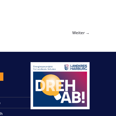
Weiter →
n
n
ch