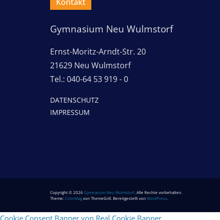
Kontakt
Gymnasium Neu Wulmstorf
Ernst-Moritz-Arndt-Str. 20
21629 Neu Wulmstorf
Tel.: 040-64 53 919 - 0
DATENSCHUTZ
IMPRESSUM
Copyright © 2026
Gymnasium Neu Wulmstorf
. Alle Rechte vorbehalten.
Theme:
ColorMag
von ThemeGrill. Bereitgestellt von
WordPress
.
Cookie Consent Banner von Real Cookie Banner