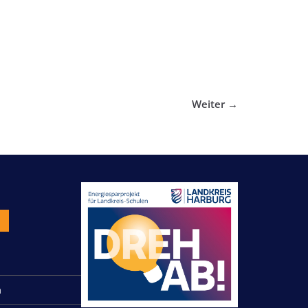
Weiter →
n
n