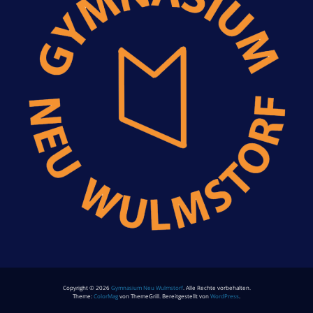
Copyright © 2026
Gymnasium Neu Wulmstorf
. Alle Rechte vorbehalten.
Theme:
ColorMag
von ThemeGrill. Bereitgestellt von
WordPress
.