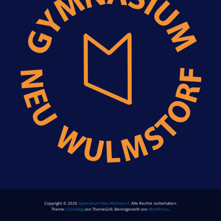
Copyright © 2026
Gymnasium Neu Wulmstorf
. Alle Rechte vorbehalten.
Theme:
ColorMag
von ThemeGrill. Bereitgestellt von
WordPress
.