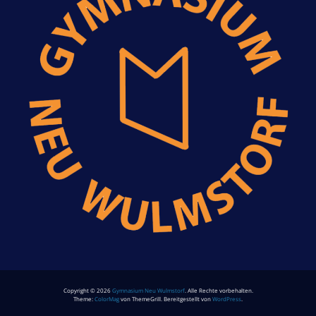
Copyright © 2026
Gymnasium Neu Wulmstorf
. Alle Rechte vorbehalten.
Theme:
ColorMag
von ThemeGrill. Bereitgestellt von
WordPress
.