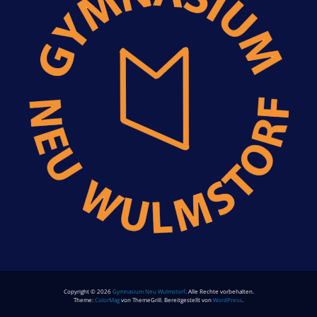
Copyright © 2026
Gymnasium Neu Wulmstorf
. Alle Rechte vorbehalten.
Theme:
ColorMag
von ThemeGrill. Bereitgestellt von
WordPress
.