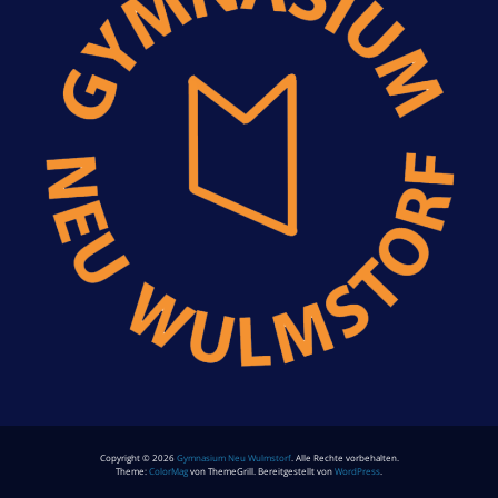
Copyright © 2026
Gymnasium Neu Wulmstorf
. Alle Rechte vorbehalten.
Theme:
ColorMag
von ThemeGrill. Bereitgestellt von
WordPress
.