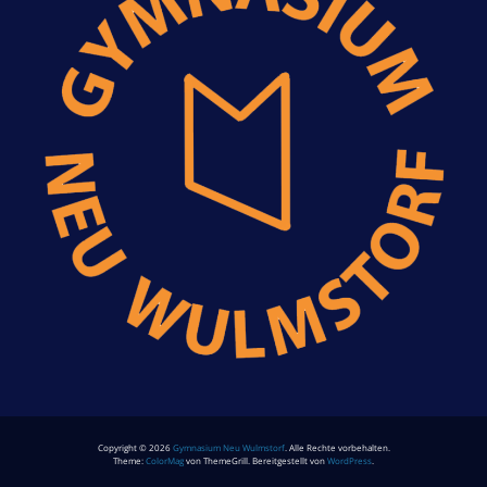
Copyright © 2026
Gymnasium Neu Wulmstorf
. Alle Rechte vorbehalten.
Theme:
ColorMag
von ThemeGrill. Bereitgestellt von
WordPress
.