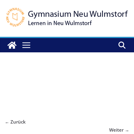
Zum
Inhalt
springen
20220916_122851
← Zurück
Weiter →