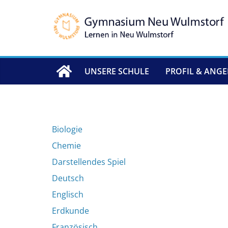
Zum
Inhalt
springen
UNSERE SCHULE
PROFIL & ANG
Biologie
Chemie
Darstellendes Spiel
Deutsch
Englisch
Erdkunde
Französisch