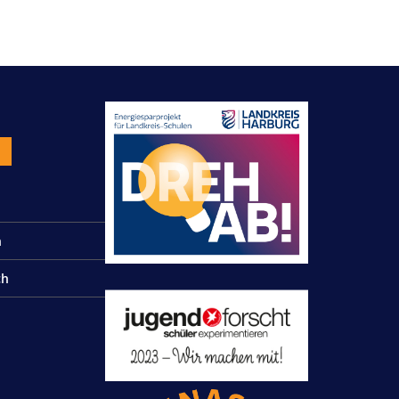
n
n
ch