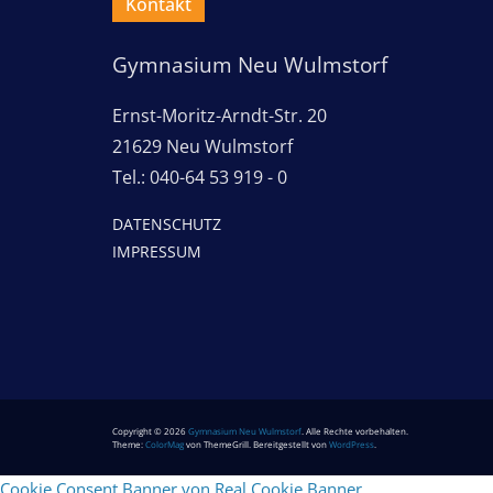
Kontakt
Gymnasium Neu Wulmstorf
Ernst-Moritz-Arndt-Str. 20
21629 Neu Wulmstorf
Tel.: 040-64 53 919 - 0
DATENSCHUTZ
IMPRESSUM
Copyright © 2026
Gymnasium Neu Wulmstorf
. Alle Rechte vorbehalten.
Theme:
ColorMag
von ThemeGrill. Bereitgestellt von
WordPress
.
Cookie Consent Banner von Real Cookie Banner