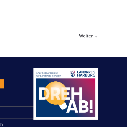
Weiter →
n
n
ch