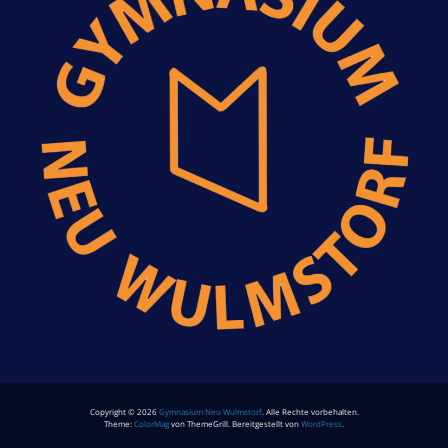
Copyright © 2026
Gymnasium Neu Wulmstorf
. Alle Rechte vorbehalten.
Theme:
ColorMag
von ThemeGrill. Bereitgestellt von
WordPress
.